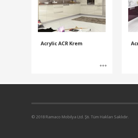
Acrylic ACR Krem
Ac
© 2018 Ramaco Mobilya Ltd. Şti. Tüm Hakları Saklıdır.